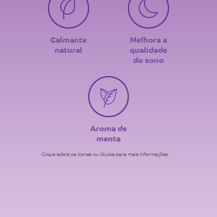
Calmante
Melhora a
natural
qualidade
do sono
Aroma de
menta
Clique sobre os ícones ou títulos para mais informações.