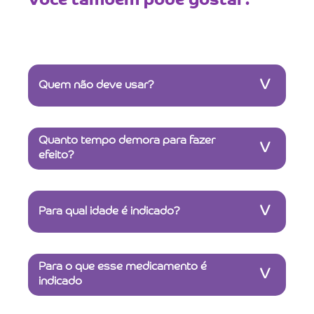
Você também pode gostar:
V
Quem não deve usar?
Quanto tempo demora para fazer
V
efeito?
V
Para qual idade é indicado?
Para o que esse medicamento é
V
indicado