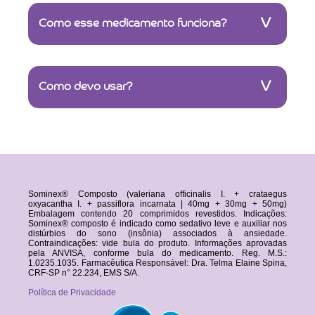
V
Como esse medicamento funciona?
V
Como devo usar?
Sominex® Composto (valeriana officinalis I. + crataegus
oxyacantha I. + passiflora incarnata | 40mg + 30mg + 50mg)
Embalagem contendo 20 comprimidos revestidos. Indicações:
Sominex® composto é indicado como sedativo leve e auxiliar nos
distúrbios do sono (insônia) associados à ansiedade.
Contraindicações: vide bula do produto. Informações aprovadas
pela ANVISA, conforme bula do medicamento. Reg. M.S.:
1.0235.1035. Farmacêutica Responsável: Dra. Telma Elaine Spina,
CRF-SP n° 22.234, EMS S/A.
Política de Privacidade