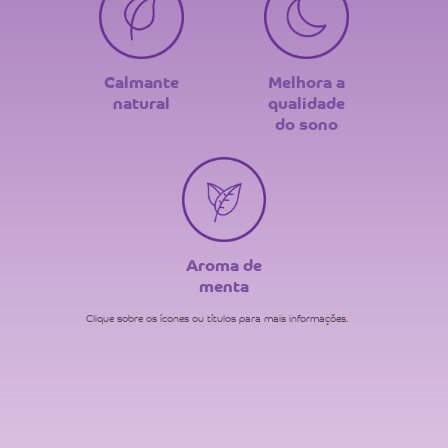
Calmante
Melhora a
natural
qualidade
do sono
Aroma de
menta
Clique sobre os ícones ou títulos para mais informações.