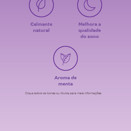
Calmante
Melhora a
natural
qualidade
do sono
Aroma de
menta
Clique sobre os ícones ou títulos para mais informações.