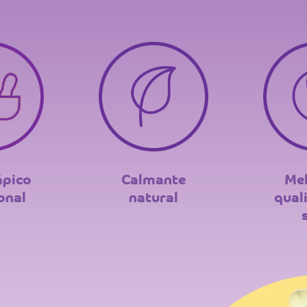
ápico
Calmante
Mel
onal
natural
qual