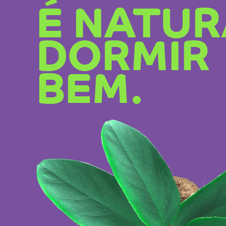
É NATUR
DORMIR
BEM.