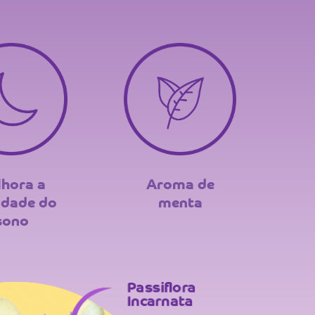
hora a
Aroma de
idade do
menta
sono