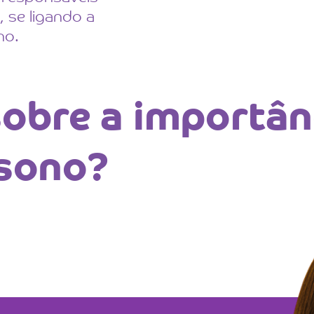
, se ligando a
no.
obre a importân
 sono?