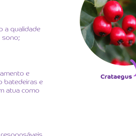
o a qualidade
 sono;
xamento e
 batedeiras e
ém atua como
 responsáveis