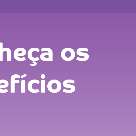
heça os
efícios