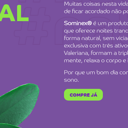
Muitas coisas nesta vid
AL
de ficar acordado não p
Sominex®
é um produto 
que oferece noites tranq
forma natural, sem vici
exclusiva com três ativo
Valeriana, formam a tri
mente, relaxa o corpo e
Por que um bom dia co
sono.
COMPRE JÁ